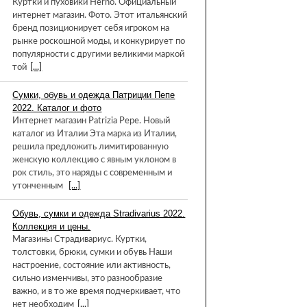
Куртки и пуховики Herno. Официальный
интернет магазин. Фото. Этот итальянский
бренд позиционирует себя игроком на
рынке роскошной моды, и конкурирует по
популярности с другими великими маркой
той
[...]
Сумки, обувь и одежда Патриции Пепе
2022. Каталог и фото
Интернет магазин Patrizia Pepe. Новый
каталог из Италии Эта марка из Италии,
решила предложить лимитированную
женскую коллекцию с явным уклоном в
рок стиль, это наряды с современным и
утонченным
[...]
Обувь, сумки и одежда Stradivarius 2022.
Коллекция и цены.
Магазины Страдивариус. Куртки,
толстовки, брюки, сумки и обувь Наши
настроение, состояние или активность,
сильно изменчивы, это разнообразие
важно, и в то же время подчеркивает, что
нет необходим
[...]