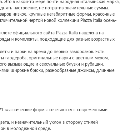
 Это в какой-то мере почти народная итальянская марка,
днять настроение, не потратив значительные суммы.
 товаров низкое, крупные негабаритные формы, красочные
личительной чертой новой коллекции Piazza Italia осень-
лете официального сайта Piazza Italia нацелена на
ряды и комплекты, подходящие для разных возрастных
леты и парки на время до первых заморозков. Есть
ты гардероба, оригинальные парки с цветным мехом,
ого вызывающие и сексуальные блузки и рубашки.
иями широкие брюки, разнообразные джинсы, длинные
 2021 классические формы сочетаются с современными
вета, и незначительный уклон в сторону стилей
ной в молодежной среде.