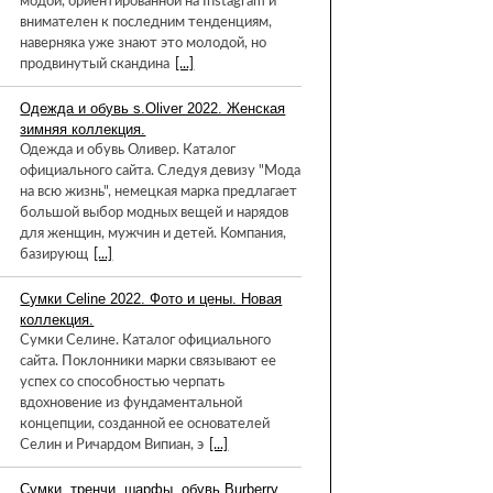
модой, ориентированной на Instagram и
внимателен к последним тенденциям,
наверняка уже знают это молодой, но
продвинутый скандина
[...]
Одежда и обувь s.Oliver 2022. Женская
зимняя коллекция.
Одежда и обувь Оливер. Каталог
официального сайта. Следуя девизу "Мода
на всю жизнь", немецкая марка предлагает
большой выбор модных вещей и нарядов
для женщин, мужчин и детей. Компания,
базирующ
[...]
Сумки Celine 2022. Фото и цены. Новая
коллекция.
Сумки Селине. Каталог официального
сайта. Поклонники марки связывают ее
успех со способностью черпать
вдохновение из фундаментальной
концепции, созданной ее основателей
Селин и Ричардом Випиан, э
[...]
Сумки, тренчи, шарфы, обувь Burberry