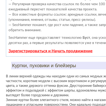
— Регулярная проверка качества ссылок по более чем 100
ежедневный пересчет показателей качества проекта.
— Все известные форматы ссылок: арендные ссылки, веч
(упоминания, мнения, отзывы, статьи, пресс-релизы).
— SeoHammer покажет, где рост или падение, а также зап
обратить внимание.
SeoHammer еще предоставляет технологию
Буст
, она уск
десятки раз, а первые результаты появляются уже в течен
Зарегистрироваться и Начать продвижение
Куртки, пуховики и блейзеры
В линии верхней одежды мы находим одни из самых модных жен
частности, короткие модели с высоким воротником и регулир
цвета, а также дерзкого оттенка фуксии. Двусторонние байкер
эффектом и подкладкой с эффектом шерпы, вдохновлены муж
выглядят более городскими и дерзкими.
Зимние куртки более элегантного стиля, можно найти в магазин
лацканами и атласными поверхностями. Они идеально подходя