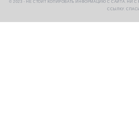
© 2023 - НЕ СТОИТ КОПИРОВАТЬ ИНФОРМАЦИЮ С САЙТА. НИ С
ССЫЛКУ. СПАС