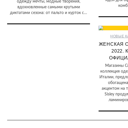
идеи для оф
одежду мечты, модные творения,
комб
вдохновленные самыми крутыми
диктатами сезона: от пальто и курток с…
НОВЫЕ К
ЖЕНСКАЯ О
2022.
ОФИЦИ
Магазины Си
коллекция од
Италии, предл
обогащена
акцентом на 
Sisley прод
ламиниро