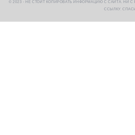
© 2023 - НЕ СТОИТ КОПИРОВАТЬ ИНФОРМАЦИЮ С САЙТА. НИ С
ССЫЛКУ. СПАС