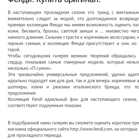
В наступающем прохладном сезоне это тренд с винтажным 
внимательно следит за модой, это долгожданное возвращ
примере коллекции Фенди мы имеем возможность оценить пал
кожи, бисквита, бронзы, светлой замши и … неизвестно чег
намного длиннее. Сильнее страсти к коричневым аксессуарам, 
черным сумкам, в коллекции Фенди присутствуют и они, но 
герой.
Чтобы сегодняшняя галерея великих творений обращалась 
сердцу, показывая самые гламурные модели, которые нельз
несколько «IT-сумок».
Эти чрезвычайно универсальные предложений, удачно адап
идеально подходят как для дня, так и для вечера, коричневые а
шопперы, клачи и рюкзаки итальянского бренда, это по
предложения.
Коллекция Fendi идеальный фон для наступающего сезона,
соответствуют подиумным показам.
В подобранной нами галереи вы сможете оценить короткое пре
магазина официального сайта http://www.fendi.com, на которы
для прохладного периода.