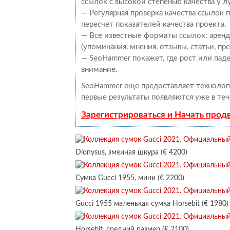
ссылок с высокой степенью качества у 
— Регулярная проверка качества ссылок
пересчет показателей качества проекта.
— Все известные форматы ссылок: аренд
(упоминания, мнения, отзывы, статьи, пр
— SeoHammer покажет, где рост или паде
внимание.
SeoHammer еще предоставляет техноло
первые результаты появляются уже в теч
Зарегистрироваться и Начать про
Dionysus, змеиная шкура (€ 4200)
Сумка Gucci 1955, мини (€ 2200)
Gucci 1955 маленькая сумка Horsebit (€ 1980)
Horsebit, средний размер (€ 2100)