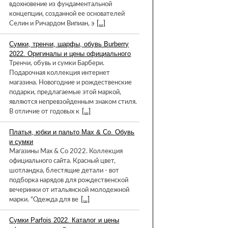
вдохновение из фундаментальной
концепции, созданной ее основателей
Селин и Ричардом Випиан, э
[...]
Сумки, тренчи, шарфы, обувь Burberry
2022. Оригиналы и цены официального
Тренчи, обувь и сумки Барбери.
Подарочная коллекция интернет
магазина. Новогодние и рождественские
подарки, предлагаемые этой маркой,
являются непревзойденным знаком стиля.
В отличие от годовых к
[...]
Платья, юбки и пальто Max & Co. Обувь
и сумки
Магазины Max & Co 2022. Коллекция
официального сайта. Красный цвет,
шотландка, блестящие детали - вот
подборка нарядов для рождественской
вечеринки от итальянской молодежной
марки. "Одежда для ве
[...]
Сумки Parfois 2022. Каталог и цены