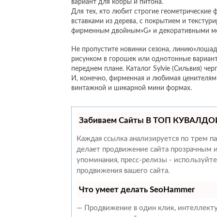
вариант для кобры и питона.
Для тех, кто любит строгие геометрические 
вставками из дерева, с покрытием и тексту
фирменным двойным»G» и декоративными ме
Не пропустите новинки сезона, линию»лошаде
рисунком в горошек или однотонные вариан
переднем плане. Каталог Sylvie (Сильвия) чер
И, конечно, фирменная и любимая ценителя
винтажной и шикарной мини формах.
Забиваем Сайты В ТОП КУВАЛДОЙ
Каждая ссылка анализируется по трем п
делает продвижение сайта прозрачным и
упоминания, пресс-релизы - используйт
продвижения вашего сайта.
Что умеет делать SeoHammer
— Продвижение в один клик, интеллекту