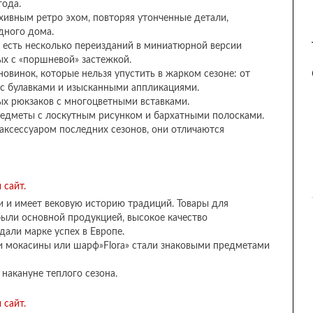
года.
хивным ретро эхом, повторяя утонченные детали,
дного дома.
 есть несколько переизданий в миниатюрной версии
ых с «поршневой» застежкой.
винок, которые нельзя упустить в жарком сезоне: от
 с булавками и изысканными аппликациями.
х рюкзаков с многоцветными вставками.
редметы с лоскутным рисунком и бархатными полосками.
аксессуаром последних сезонов, они отличаются
 и имеет вековую историю традиций. Товары для
были основной продукцией, высокое качество
дали марке успех в Европе.
 и мокасины или шарф»Flora» стали знаковыми предметами
накануне теплого сезона.