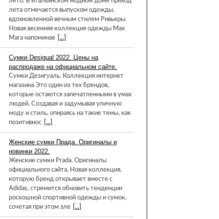
лето. В итальянском модном доме приход
лета отмечается выпуском одежды,
вдохновленной вечным стилем Ривьеры.
Новая весенняя коллекция одежды Max
Mara напоминае
[...]
Сумки Desigual 2022. Цены на
распродаже на официальном сайте.
Сумки Дезигуаль. Коллекция интернет
магазина Это один из тех брендов,
которые остаются запечатленными в умах
людей. Создавая и задумывая уличную
моду и стиль, опираясь на такие темы, как
позитивнос
[...]
Женские сумки Прада. Оригиналы и
новинки 2022.
Женские сумки Prada. Оригиналы
официального сайта. Новая коллекция,
которую бренд открывает вместе с
Adidas, стремится обновить тенденции
роскошной спортивной одежды и сумок,
сочетая при этом эле
[...]