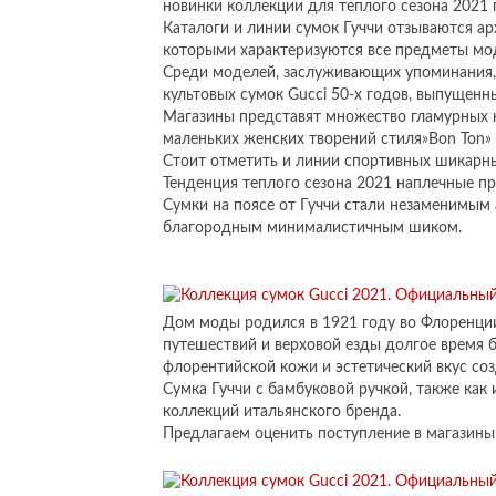
новинки коллекции для теплого сезона 2021 
Каталоги и линии сумок Гуччи отзываются ар
которыми характеризуются все предметы мо
Среди моделей, заслуживающих упоминания,
культовых сумок Gucci 50-х годов, выпущенн
Магазины представят множество гламурных но
маленьких женских творений стиля»Bon Ton»
Стоит отметить и линии спортивных шикарны
Тенденция теплого сезона 2021 наплечные п
Сумки на поясе от Гуччи стали незаменимым 
благородным минималистичным шиком.
Дом моды родился в 1921 году во Флоренции
путешествий и верховой езды долгое время 
флорентийской кожи и эстетический вкус соз
Сумка Гуччи с бамбуковой ручкой, также как
коллекций итальянского бренда.
Предлагаем оценить поступление в магазины 