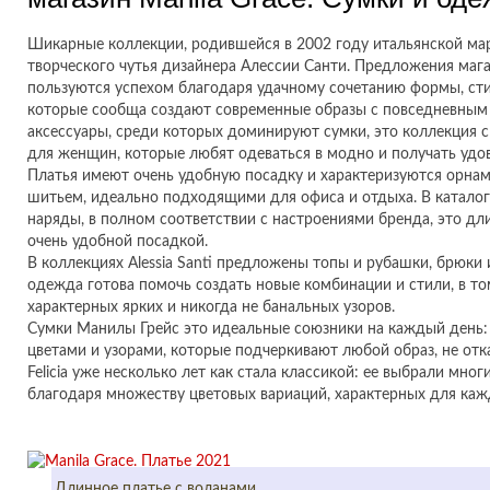
Шикарные коллекции, родившейся в 2002 году итальянской мар
творческого чутья дизайнера Алессии Санти. Предложения маг
пользуются успехом благодаря удачному сочетанию формы, стил
которые сообща создают современные образы с повседневным
аксессуары, среди которых доминируют сумки, это коллекция 
для женщин, которые любят одеваться в модно и получать удов
Платья имеют очень удобную посадку и характеризуются орна
шитьем, идеально подходящими для офиса и отдыха. В каталог
наряды, в полном соответствии с настроениями бренда, это дл
очень удобной посадкой.
В коллекциях Alessia Santi предложены топы и рубашки, брюки 
одежда готова помочь создать новые комбинации и стили, в то
характерных ярких и никогда не банальных узоров.
Сумки Манилы Грейс это идеальные союзники на каждый день:
цветами и узорами, которые подчеркивают любой образ, не отк
Felicia уже несколько лет как стала классикой: ее выбрали мно
благодаря множеству цветовых вариаций, характерных для каж
Длинное платье с воланами