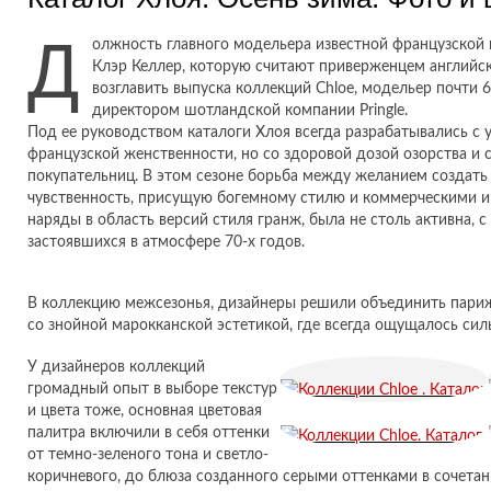
Д
олжность главного модельера известной французской 
Клэр Келлер, которую считают приверженцем английс
возглавить выпуска коллекций Chloe, модельер почти 
директором шотландской компании Pringle.
Под ее руководством каталоги Хлоя всегда разрабатывались с 
французской женственности, но со здоровой дозой озорства и 
покупательниц. В этом сезоне борьба между желанием созда
чувственность, присущую богемному стилю и коммерческими
наряды в область версий стиля гранж, была не столь активна, 
застоявшихся в атмосфере 70-х годов.
В коллекцию межсезонья, дизайнеры решили объединить пари
со знойной марокканской эстетикой, где всегда ощущалось сил
У дизайнеров коллекций
громадный опыт в выборе текстур
и цвета тоже, основная цветовая
палитра включили в себя оттенки
от темно-зеленого тона и светло-
коричневого, до блюза созданного серыми оттенками в сочетан