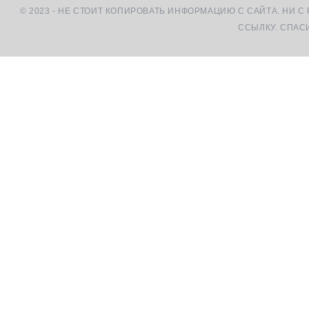
© 2023 - НЕ СТОИТ КОПИРОВАТЬ ИНФОРМАЦИЮ С САЙТА. НИ С
ССЫЛКУ. СПАС