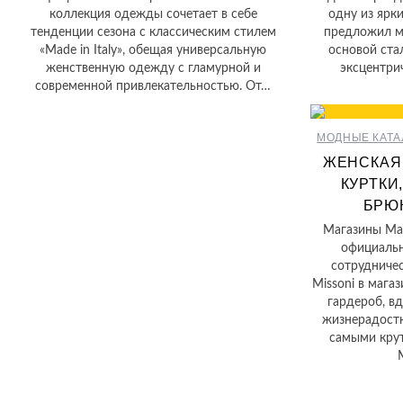
коллекция одежды сочетает в себе
одну из ярк
тенденции сезона с классическим стилем
предложил м
«Made in Italy», обещая универсальную
основой ста
женственную одежду с гламурной и
эксцентри
современной привлекательностью. От…
МОДНЫЕ КАТА
ЖЕНСКАЯ 
КУРТКИ
БРЮК
Магазины Мак
официальн
сотрудничес
Missoni в мага
гардероб, в
жизнерадостн
самыми кру